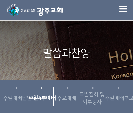
1
말씀과찬양
특별집회 및
주일예배담임목사
주일4부예배
수요예배
주일예배부
외부강사