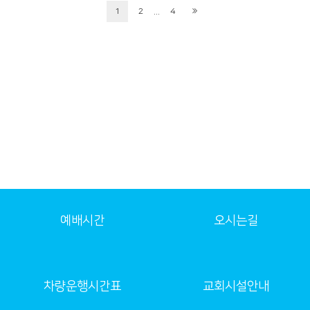
...
1
2
4
예배시간
오시는길
차량운행시간표
교회시설안내