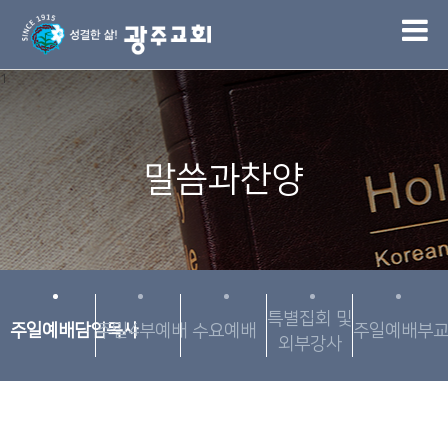
1
말씀과찬양
특별집회 및
주일예배담임목사
주일4부예배
수요예배
주일예배부
외부강사