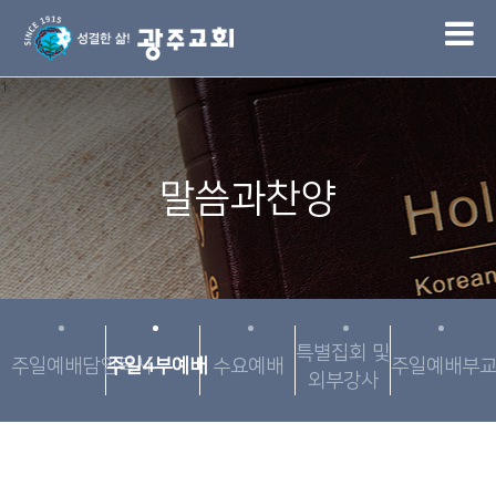
1
말씀과찬양
특별집회 및
주일예배담임목사
주일4부예배
수요예배
주일예배부
외부강사