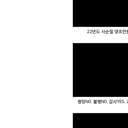
Views
22년도 사순절 양초만
Views
원망NO. 불평NO. 감사YES. 2