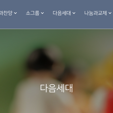
과찬양
소그룹
다음세대
나눔과교제
다음세대