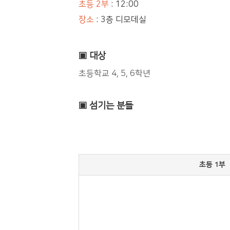
초등 2부
: 12:00
장소
: 3층 디모데실
▣ 대상
초등학교
4, 5, 6
학년
▣ 섬기는 분들
초등 1부