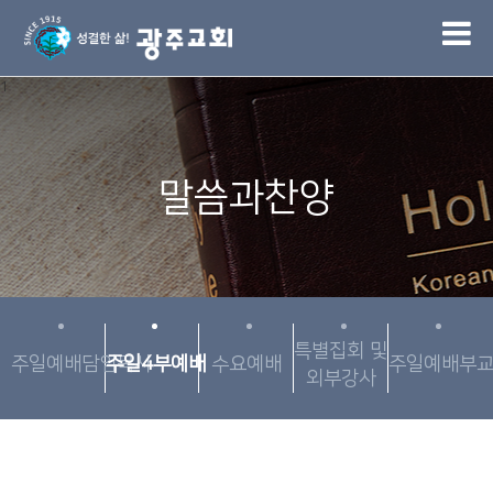
1
말씀과찬양
특별집회 및
주일예배담임목사
주일4부예배
수요예배
주일예배부
외부강사