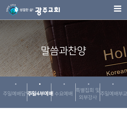
1
말씀과찬양
특별집회 및
주일예배담임목사
주일4부예배
수요예배
주일예배부
외부강사