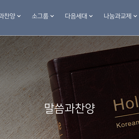
과찬양
소그룹
다음세대
나눔과교제
말씀과찬양