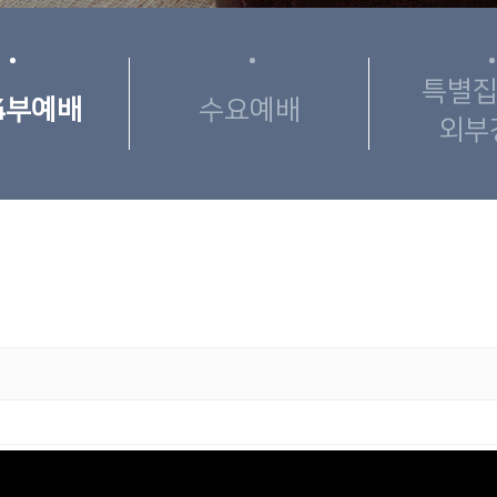
특별집
4부예배
수요예배
외부