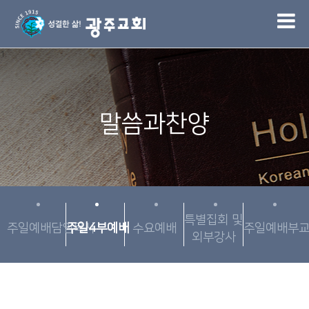
1
말씀과찬양
특별집회 및
주일예배담임목사
주일4부예배
수요예배
주일예배부
외부강사