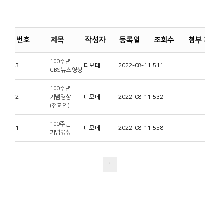
번호
제목
작성자
등록일
조회수
첨부 파일
100주년
3
디모데
2022-08-11
511
CBS뉴스영상
100주년
2
기념영상
디모데
2022-08-11
532
(전교인)
100주년
1
디모데
2022-08-11
558
기념영상
1