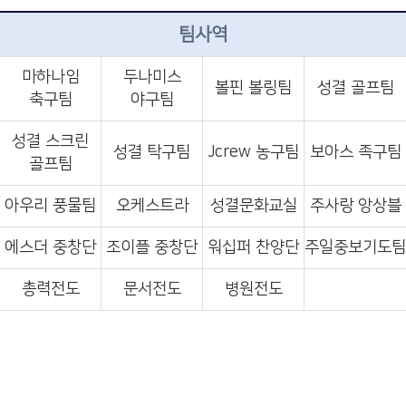
팀사역
마하나임
두나미스
볼핀 볼링팀
성결 골프팀
축구팀
야구팀
성결 스크린
성결 탁구팀
Jcrew 농구팀
보아스 족구팀
골프팀
아우리 풍물팀
오케스트라
성결문화교실
주사랑 앙상블
에스더 중창단
조이플 중창단
워십퍼 찬양단
주일중보기도팀
총력전도
문서전도
병원전도