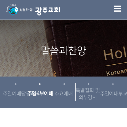
1
말씀과찬양
특별집회 및
주일예배담임목사
주일4부예배
수요예배
주일예배부
외부강사