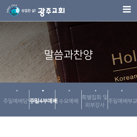
1
말씀과찬양
특별집회 및
주일예배담임목사
주일4부예배
수요예배
주일예배부
외부강사