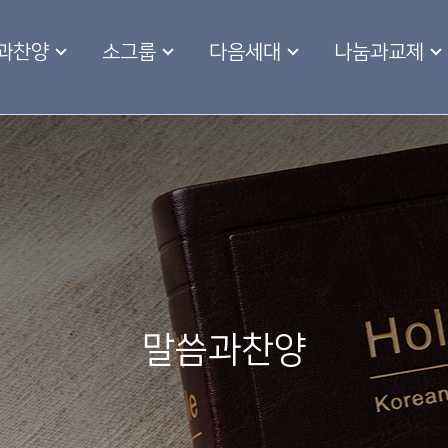
과찬양
소그룹
다음세대
나눔과교제
말씀과찬양