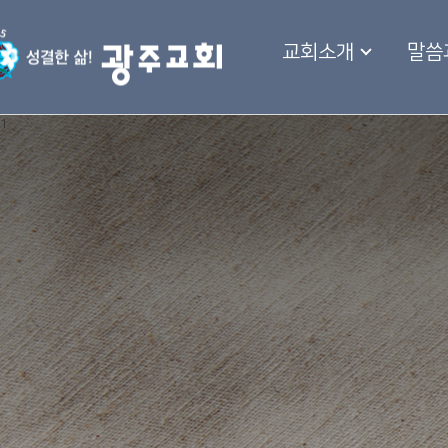
교회소개
말씀
1