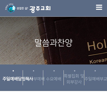
1
말씀과찬양
특별집회 및
주일예배담임목사
주일4부예배
수요예배
주일예배부
외부강사