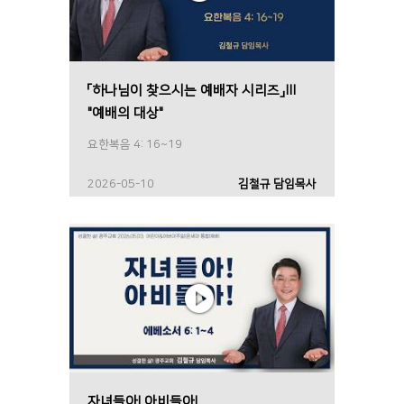
「하나님이 찾으시는 예배자 시리즈」Ⅲ
"예배의 대상"
요한복음 4: 16~19
2026-05-10
김철규 담임목사
자녀들아! 아비들아!