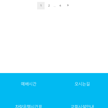
...
1
2
4
예배시간
오시는길
차량운행시간표
교회시설안내