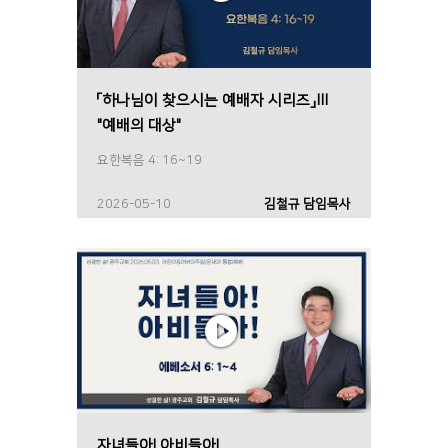
「하나님이 찾으시는 예배자 시리즈」Ⅲ
"예배의 대상"
요한복음 4: 16~19
2026-05-10
김철규 담임목사
자녀들아! 아비들아!