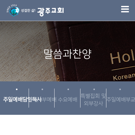
1
말씀과찬양
특별집회 및
주일예배담임목사
주일4부예배
수요예배
주일예배부
외부강사