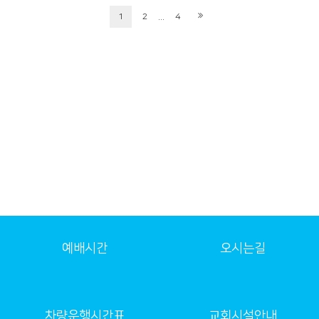
...
1
2
4
예배시간
오시는길
차량운행시간표
교회시설안내