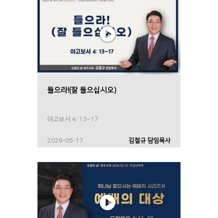
들으라!(잘 들으십시오)
야고보서 4: 13~17
2026-05-17
김철규 담임목사