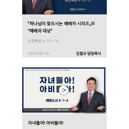
「하나님이 찾으시는 예배자 시리즈」Ⅲ
"예배의 대상"
요한복음 4: 16~19
2026-05-10
김철규 담임목사
자녀들아! 아비들아!