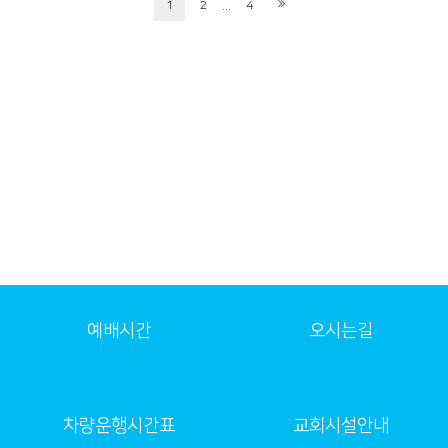
...
1
2
4
예배시간
오시는길
차량운행시간표
교회시설안내