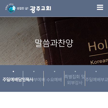
1
말씀과찬양
특별집회 및
주일예배담임목사
주일4부예배
수요예배
주일예배부
외부강사