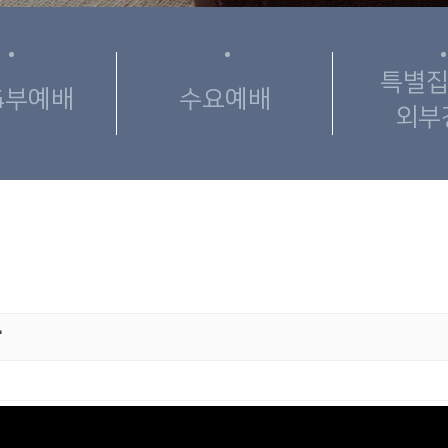
특별집
4부예배
수요예배
외부
"