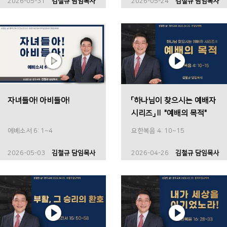
2026-05-31
김철규 담임목사
2026-05-24
김철규 담임목사
자녀들아! 아비들아!
「하나님이 찾으시는 예배자
시리즈」Ⅱ "예배의 목적"
에베소서 6: 1~4
요한복음 4: 10~15
2026-05-03
김철규 담임목사
2026-04-26
김철규 담임목사