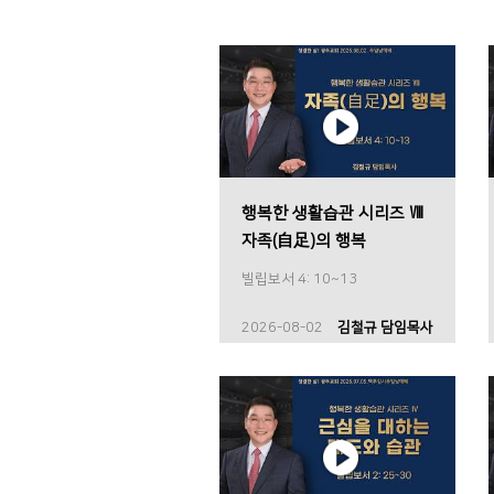
행복한 생활습관 시리즈 Ⅷ
자족(自足)의 행복
빌립보서 4: 10~13
2026-08-02
김철규 담임목사