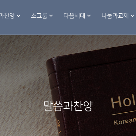
과찬양
소그룹
다음세대
나눔과교제
말씀과찬양