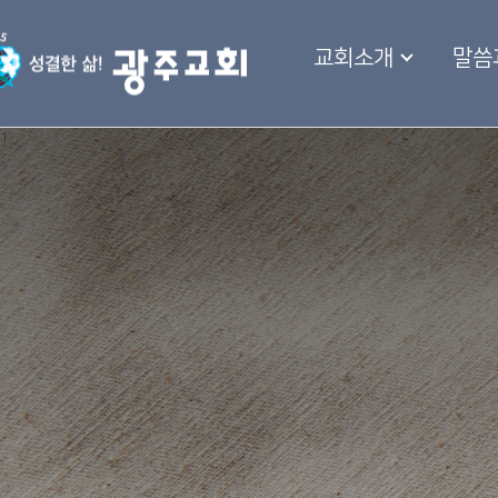
교회소개
말씀
1