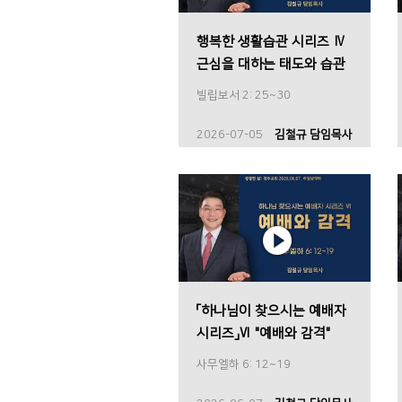
행복한 생활습관 시리즈 Ⅳ
근심을 대하는 태도와 습관
빌립보서 2: 25~30
2026-07-05
김철규 담임목사
「하나님이 찾으시는 예배자
시리즈」Ⅵ "예배와 감격"
사무엘하 6: 12~19