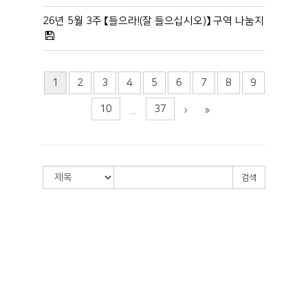
26년 5월 3주 【들으라!(잘 들으십시오)】 구역 나눔지
1
2
3
4
5
6
7
8
9
10
37
...
검색