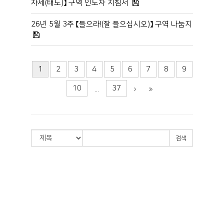
자세(태도)】 구역 인도자 지침서
26년 5월 3주 【들으라!(잘 들으십시오)】 구역 나눔지
1
2
3
4
5
6
7
8
9
10
37
...
검색