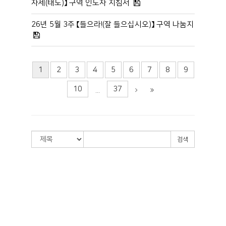
자세(태도)】 구역 인도자 지침서
26년 5월 3주 【들으라!(잘 들으십시오)】 구역 나눔지
1
2
3
4
5
6
7
8
9
10
37
...
검색