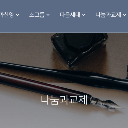
과찬양
소그룹
다음세대
나눔과교제
나눔과교제