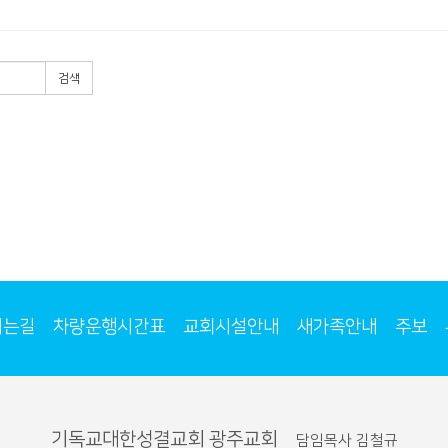
검색
시는길
차량운행시간표
교회시설안내
새가족안내
주보
기독교대한성결교회 광주교회
담임목사 김철규