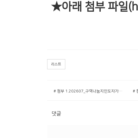
★아래 첨부 파일(h
리스트
# 첨부 1.202607_구역나눔지인도자가이드.hwp
댓글