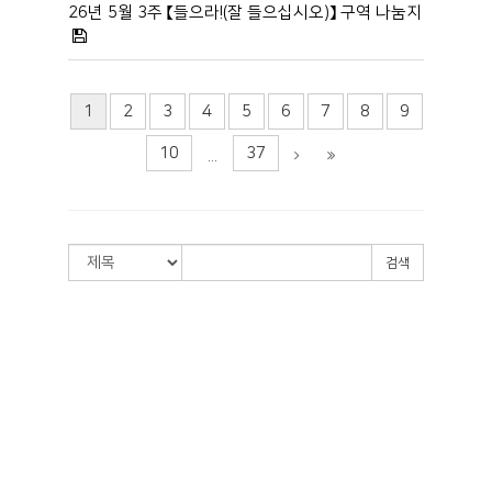
26년 5월 3주 【들으라!(잘 들으십시오)】 구역 나눔지
1
2
3
4
5
6
7
8
9
10
37
...
검색