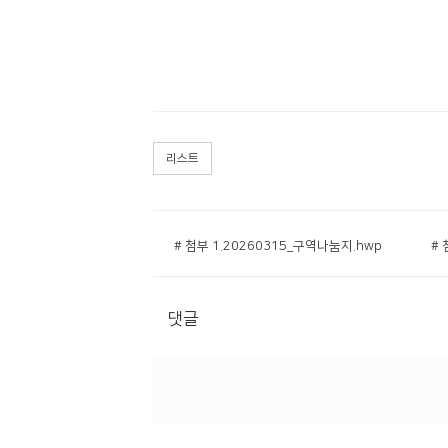
리스트
# 첨부 1.20260315_구역나눔지.hwp
# 
댓글