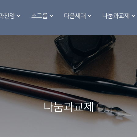
과찬양
소그룹
다음세대
나눔과교제
나눔과교제