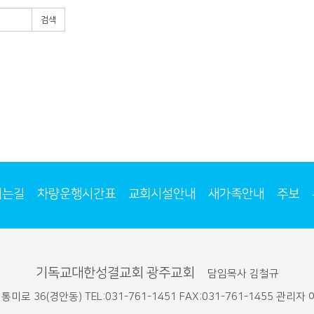
검색
시는길
차량운행시간표
교회시설안내
새가족안내
주보
기독교대한성결교회 광주교회
담임목사 김철규
미로 36(경안동) TEL:031-761-1451 FAX:031-761-1455 관리자 이