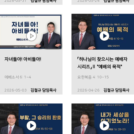
2026-05-31
김철규 담임목사
2026-05-24
김철규 담임목사
자녀들아! 아비들아!
「하나님이 찾으시는 예배자
시리즈」Ⅱ "예배의 목적"
에베소서 6: 1~4
요한복음 4: 10~15
2026-05-03
김철규 담임목사
2026-04-26
김철규 담임목사