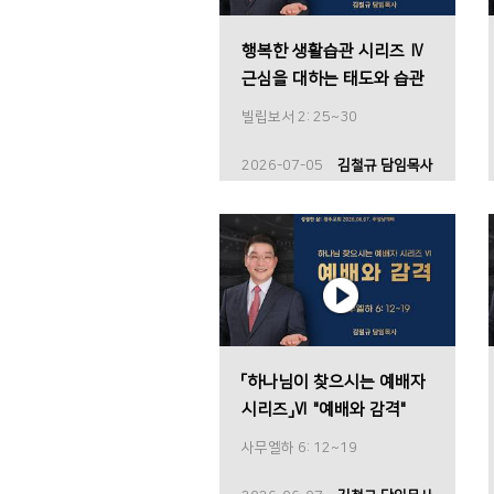
행복한 생활습관 시리즈 Ⅳ
근심을 대하는 태도와 습관
빌립보서 2: 25~30
2026-07-05
김철규 담임목사
「하나님이 찾으시는 예배자
시리즈」Ⅵ "예배와 감격"
사무엘하 6: 12~19