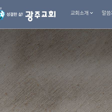
교회소개
말씀
1