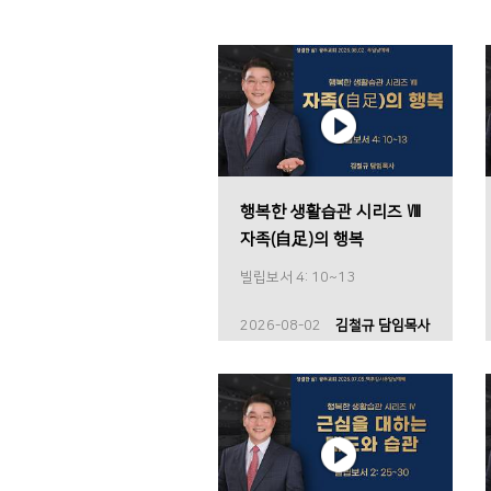
행복한 생활습관 시리즈 Ⅷ
자족(自足)의 행복
빌립보서 4: 10~13
2026-08-02
김철규 담임목사