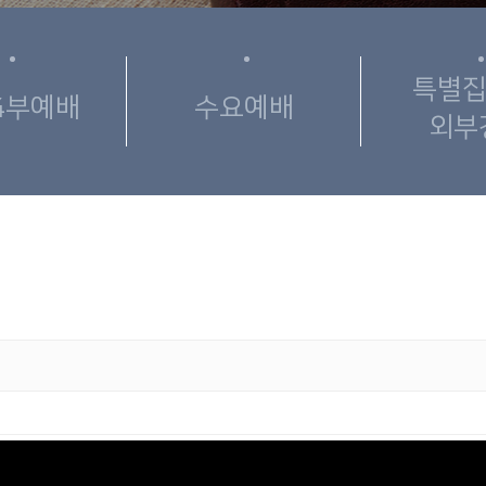
특별집
4부예배
수요예배
외부