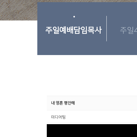
주일예배담임목사
주일
내 영혼 평안해
미디어팀