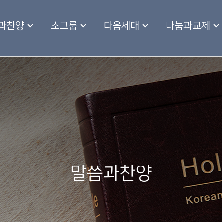
과찬양
소그룹
다음세대
나눔과교제
말씀과찬양