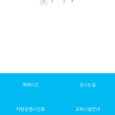
...
1
2
4
예배시간
오시는길
차량운행시간표
교회시설안내