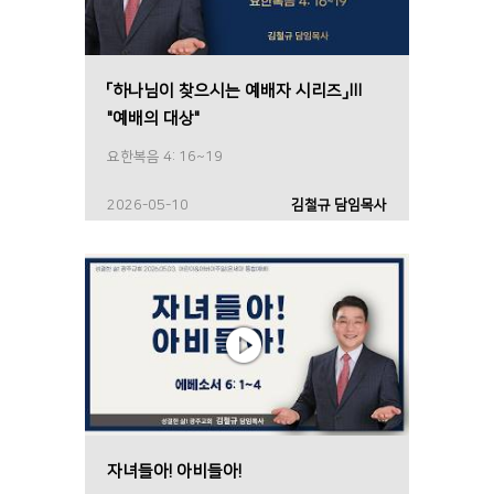
「하나님이 찾으시는 예배자 시리즈」Ⅲ
"예배의 대상"
요한복음 4: 16~19
2026-05-10
김철규 담임목사
자녀들아! 아비들아!