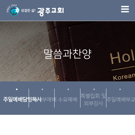
1
말씀과찬양
특별집회 및
주일예배담임목사
주일4부예배
수요예배
주일예배부
외부강사