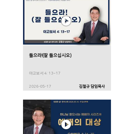
들으라!(잘 들으십시오)
야고보서 4: 13~17
2026-05-17
김철규 담임목사