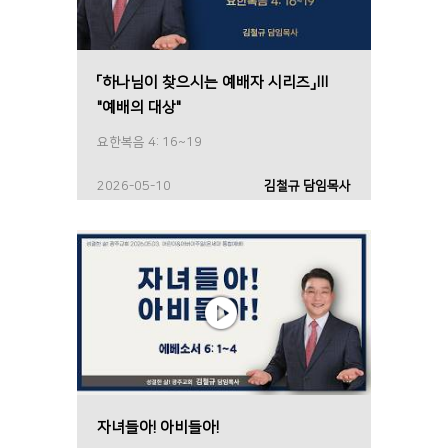
「하나님이 찾으시는 예배자 시리즈」Ⅲ
"예배의 대상"
요한복음 4: 16~19
2026-05-10
김철규 담임목사
자녀들아! 아비들아!