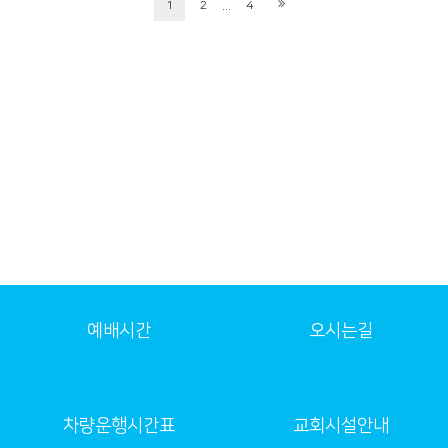
...
1
2
4
예배시간
오시는길
차량운행시간표
교회시설안내