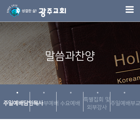
1
말씀과찬양
특별집회 및
주일예배담임목사
주일4부예배
수요예배
주일예배부
외부강사