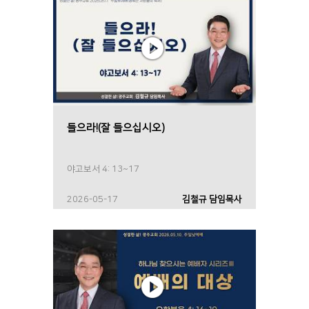
들으라!(잘 들으십시오)
야고보서 4: 13~17
2026-05-17
김철규 담임목사