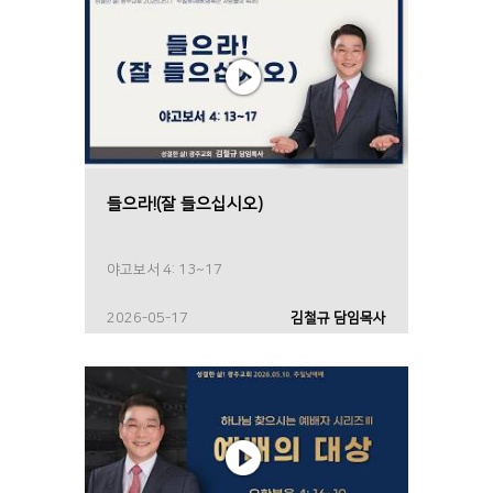
들으라!(잘 들으십시오)
야고보서 4: 13~17
2026-05-17
김철규 담임목사