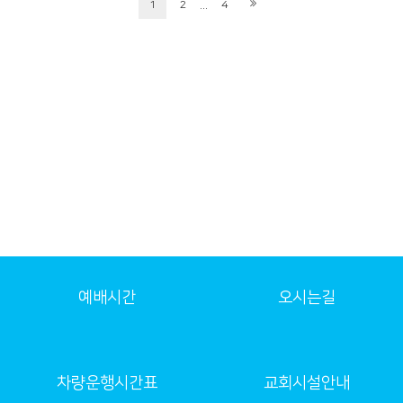
...
1
2
4
예배시간
오시는길
차량운행시간표
교회시설안내