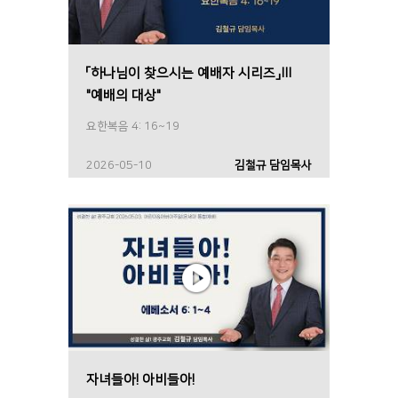
「하나님이 찾으시는 예배자 시리즈」Ⅲ
"예배의 대상"
요한복음 4: 16~19
2026-05-10
김철규 담임목사
자녀들아! 아비들아!