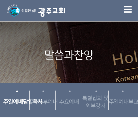
1
말씀과찬양
특별집회 및
주일예배담임목사
주일4부예배
수요예배
주일예배부
외부강사