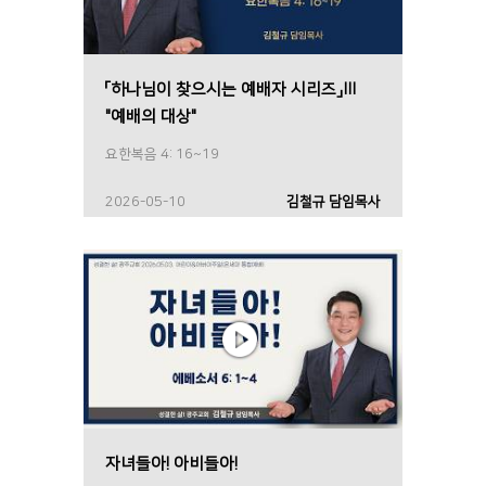
「하나님이 찾으시는 예배자 시리즈」Ⅲ
"예배의 대상"
요한복음 4: 16~19
2026-05-10
김철규 담임목사
자녀들아! 아비들아!