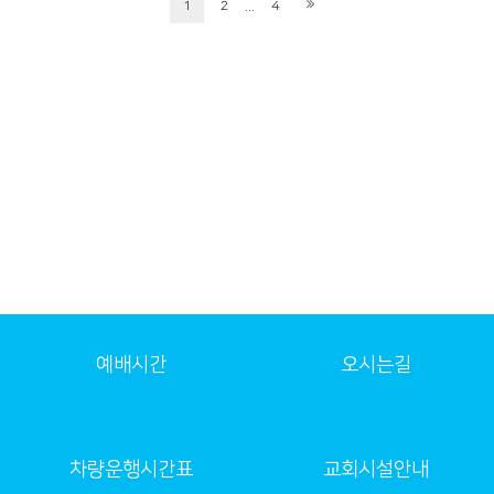
...
1
2
4
예배시간
오시는길
차량운행시간표
교회시설안내