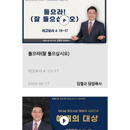
들으라!(잘 들으십시오)
야고보서 4: 13~17
2026-05-17
김철규 담임목사