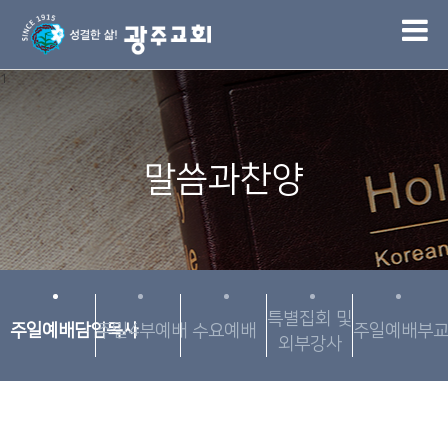
1
말씀과찬양
특별집회 및
주일예배담임목사
주일4부예배
수요예배
주일예배부
외부강사