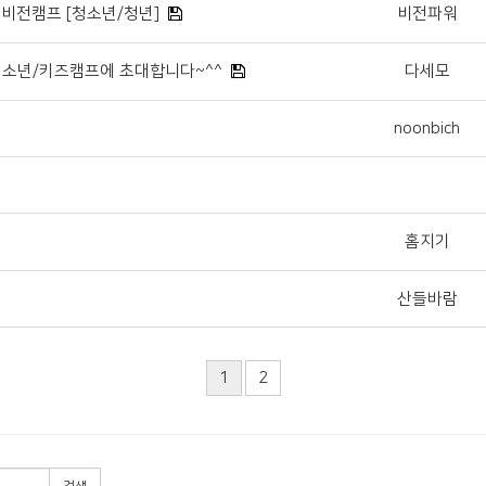
 비전캠프 [청소년/청년]
비전파워
청소년/키즈캠프에 초대합니다~^^
다세모
noonbich
홈지기
산들바람
1
2