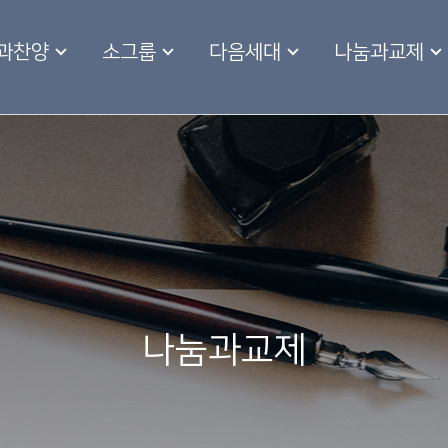
과찬양
소그룹
다음세대
나눔과교제
나눔과교제