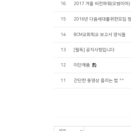
16
2017 겨울 비전파워(오병이어)
15
2016년 다음세대를위한모임 
14
BCM교회학교 보고서 양식들
13
[필독] 공지사항입니다
12
이단제품
11
간단한 동영상 올리는 법 ^^