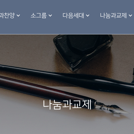
과찬양
소그룹
다음세대
나눔과교제
나눔과교제