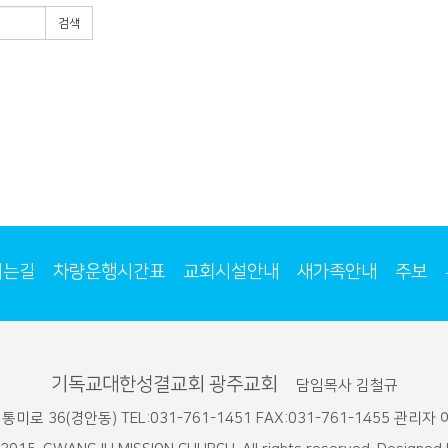
검색
시는길
차량운행시간표
교회시설안내
새가족안내
주보
기독교대한성결교회 광주교회
담임목사 김철규
미로 36(경안동) TEL:031-761-1451 FAX:031-761-1455 관리자 이