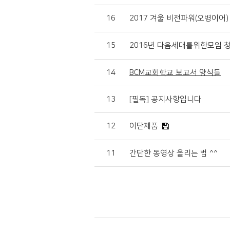
16
2017 겨울 비전파워(오병이어)
15
2016년 다음세대를위한모임 
14
BCM교회학교 보고서 양식들
13
[필독] 공지사항입니다
12
이단제품
11
간단한 동영상 올리는 법 ^^