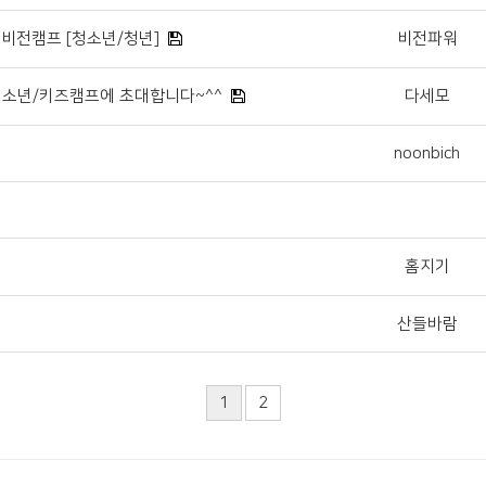
 비전캠프 [청소년/청년]
비전파워
청소년/키즈캠프에 초대합니다~^^
다세모
noonbich
홈지기
산들바람
1
2