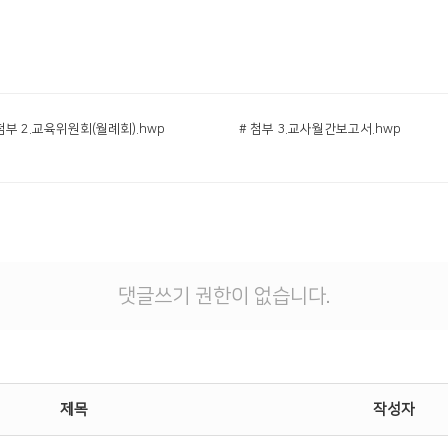
첨부 2.교육위원회(월례회).hwp
# 첨부 3.교사월간보고서.hwp
댓글쓰기 권한이 없습니다.
제목
작성자