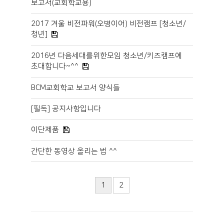
보고서(교회학교용)
2017 겨울 비전파워(오병이어) 비전캠프 [청소년/
청년]
2016년 다음세대를위한모임 청소년/키즈캠프에
초대합니다~^^
BCM교회학교 보고서 양식들
[필독] 공지사항입니다
이단제품
간단한 동영상 올리는 법 ^^
1
2