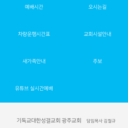
예배시간
오시는길
차량운행시간표
교회시설안내
새가족안내
주보
유튜브 실시간예배
기독교대한성결교회 광주교회
담임목사 김철규