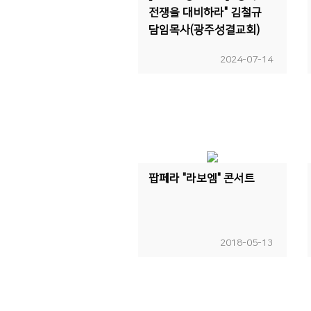
전쟁을 대비하라" 김철규
담임목사(광주성결교회)
2024-07-14
팝페라 "라보엠" 콘서트
2018-05-13