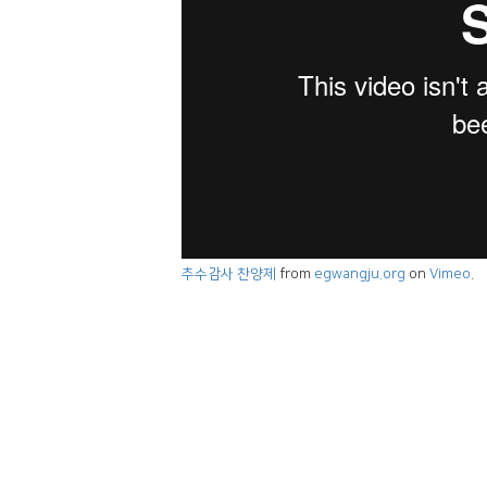
추수감사 찬양제
from
egwangju.org
on
Vimeo
.