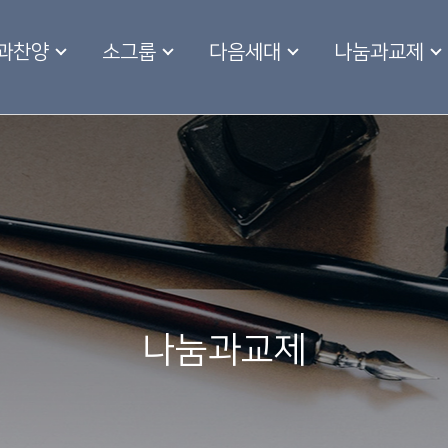
과찬양
소그룹
다음세대
나눔과교제
나눔과교제