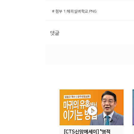
# 첨부 1.해피실버학교.PNG
댓글
[CTS신앙에세이] "영적