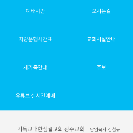
예배시간
오시는길
차량운행시간표
교회시설안내
새가족안내
주보
유튜브 실시간예배
기독교대한성결교회 광주교회
담임목사 김철규