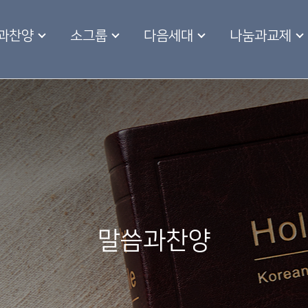
과찬양
소그룹
다음세대
나눔과교제
말씀과찬양