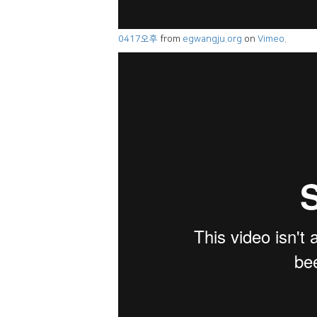
0417오후
from
egwangju.org
on
Vimeo
.