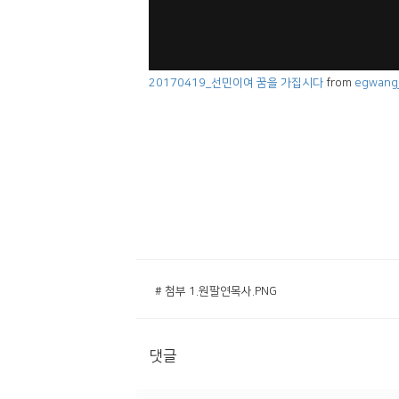
20170419_선민이여 꿈을 가집시다
from
egwangj
# 첨부 1.원팔연목사.PNG
댓글