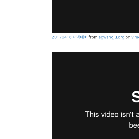
20170418 새벽예배
from
egwangju.org
on
Vim