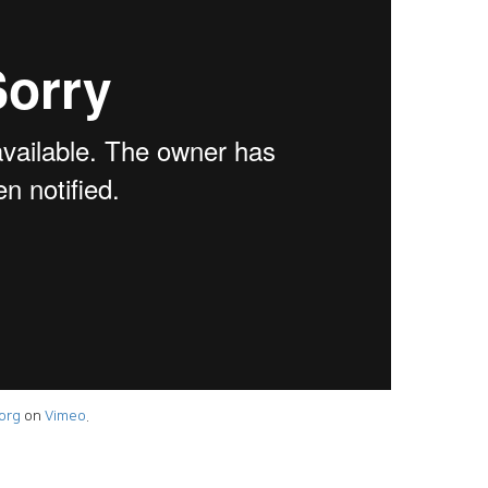
org
on
Vimeo
.