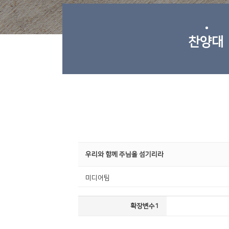
찬양대
우리와 함께 주님을 섬기리라
미디어팀
확장변수1