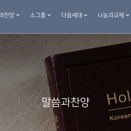
과찬양
소그룹
다음세대
나눔과교제
말씀과찬양