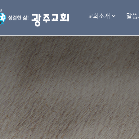
교회소개
말씀
1