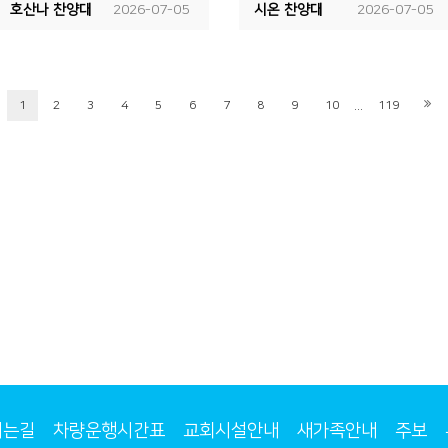
호산나 찬양대
2026-07-05
시온 찬양대
2026-07-05
...
1
2
3
4
5
6
7
8
9
10
119
시는길
차량운행시간표
교회시설안내
새가족안내
주보