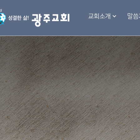
교회소개
말씀
1