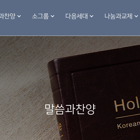
과찬양
소그룹
다음세대
나눔과교제
말씀과찬양