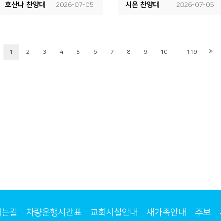
호산나 찬양대
2026-07-05
시온 찬양대
2026-07-05
...
1
2
3
4
5
6
7
8
9
10
119
시는길
차량운행시간표
교회시설안내
새가족안내
주보