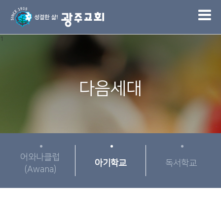
1
다음세대
어와나클럽
아기학교
독서학교
(Awana)