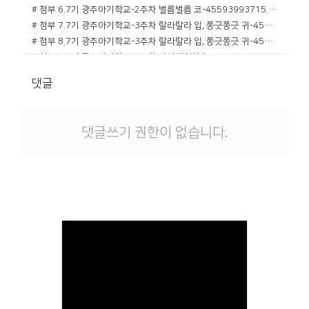
# 첨부 6.7기 광주아기학교-2주차 벌름벌름 코-45593993715.jpg
# 첨부 7.7기 광주아기학교-3주차 랄라랄라 입, 쫑긋쫑긋 귀-45804955196.jpg
# 첨부 8.7기 광주아기학교-3주차 랄라랄라 입, 쫑긋쫑긋 귀-45806812842.jpg
# 첨부 9.7기 광주아기학교-4주차 야외체험학습-46024827217.jpg
# 첨부 10.7기 광주아기학교-5주차 오물락조물락 멋진 손-46222456233.jpg
댓글
# 첨부 11.7기 광주아기학교-전체 사진-46434276140.jpg
# 첨부 12.7기 광주아기학교-전체 사진-46434276254.jpg
댓글쓰기 권한이 없습니다.
Views