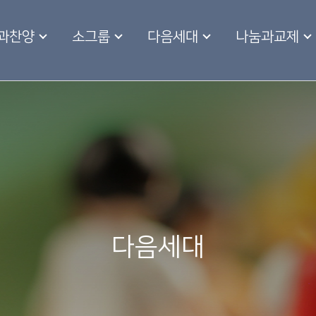
과찬양
소그룹
다음세대
나눔과교제
다음세대