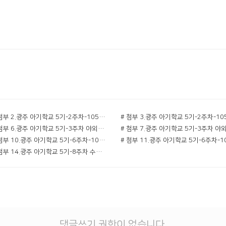
# 첨부 2.광주 아기학교 5기-2주차-10543017302.jpg
# 첨부 6.광주 아기학교 5기-3주차 야외학습-10660508563.jpg
# 첨부 10.광주 아기학교 5기-6주차-10902291231.jpg
# 첨부 14.광주 아기학교 5기-8주차 수료식 다음에 만나요💕-11059662926.jpg
댓글쓰기 권한이 없습니다.