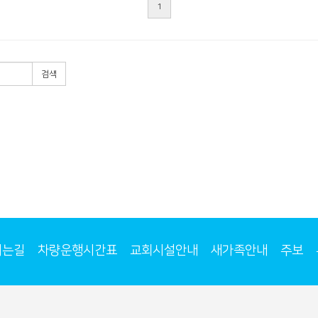
1
검색
시는길
차량운행시간표
교회시설안내
새가족안내
주보