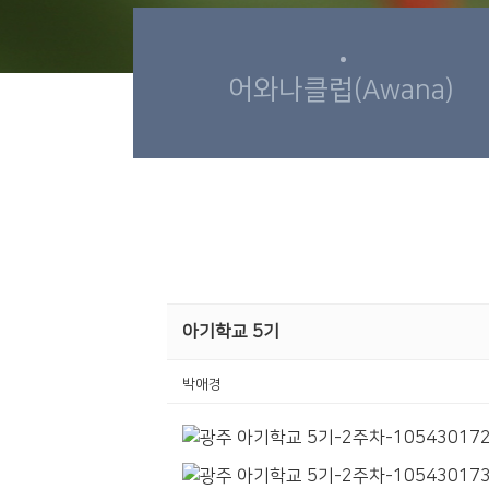
어와나클럽(Awana)
아기학교 5기
박애경