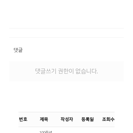
댓글
댓글쓰기 권한이 없습니다.
번호
제목
작성자
등록일
조회수
첨부
100주년