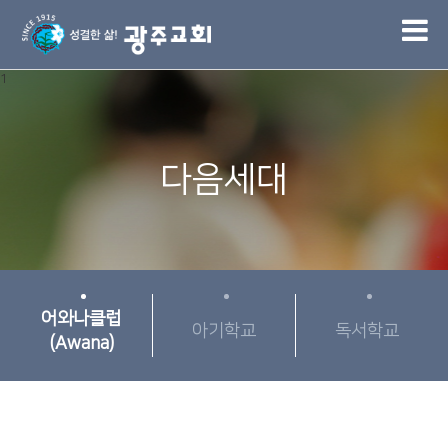
1
다음세대
어와나클럽
아기학교
독서학교
(Awana)