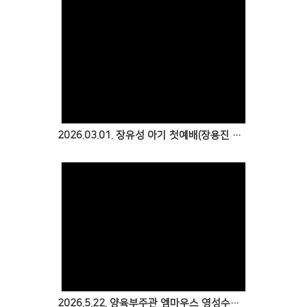
2026.03.01. 장유성 아기 첫예배(장용진 목사 & 이다미 성도)
2026.5.22. 양육부주관 엠마우스 영성수련회 158기 환영회