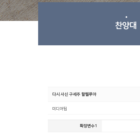
찬양대
다시 사신 구세주 할렐루야
미디어팀
확장변수1