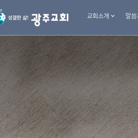
교회소개
말씀
1