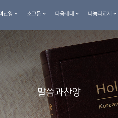
과찬양
소그룹
다음세대
나눔과교제
말씀과찬양