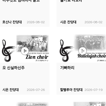
아무것도 염려하지 말고
물가로 나오라
호산나 찬양대
2026-08-02
시온 찬양대
2026-08-02
오 신실하신주
기뻐하리
시온 찬양대
2026-07-26
할렐루야 찬양대
2026-07-19