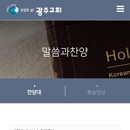
1
말씀과찬양
찬양대
특송영상